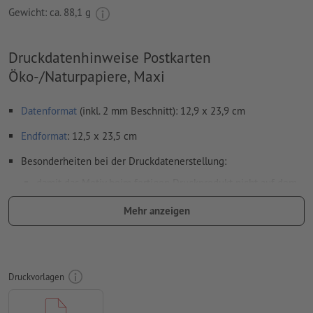
Gewicht: ca.
88,1 g
Druckdatenhinweise Postkarten
Öko-/Naturpapiere, Maxi
Datenformat
(inkl. 2 mm Beschnitt): 12,9 x 23,9 cm
Endformat
: 12,5 x 23,5 cm
Besonderheiten bei der Druckdatenerstellung:
damit das Motiv beim fertigen Druckprodukt nicht auf dem
Kopf steht, sollte in den Druckdaten die
Leserichtung
Mehr anzeigen
berücksichtigt werden
Auflösung:
300 dpi
umlaufend 2 mm
Beschnitt
anlegen, wichtige Informationen
Druckvorlagen
mit mind. 4 mm Abstand zum Endformat
Schriften
müssen vollständig eingebettet oder in Kurven