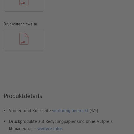
konvertiert werden
Farbmodus:
CMYK, FOGRA51 (PSO Coated v3) für gestrichene
Papiere, FOGRA52 (PSO Uncoated v3 FOGRA52) für
Druckdatenhinweise
ungestrichene Papiere
Rechtschreib- und Satzfehler
werden von uns nicht geprüft
Überdruckeneinstellungen
werden von uns nicht geprüft
Kommentare
werden gelöscht und nicht gedruckt
Inhalte von
Formularfeldern
werden mitgedruckt
Wie lege ich Druckdaten richtig an?
Produktdetails
Vorder- und Rückseite
vierfarbig bedruckt
(4/4)
Druckprodukte auf Recyclingpapier sind ohne Aufpreis
klimaneutral –
weitere Infos