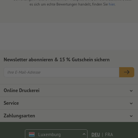
es sich um echte Bewertungen handelt, finden Sie
hier
.
Newsletter abonnieren & 15 % Gutschein sichern
Online Druckerei
Über Onlineprinters
Service
Presse
Zahlungsarten
Zahlungsarten
Jobs & Karriere
Versand
Vorkasse
Luxemburg
DEU
|
FRA
Umweltschutz
Reklamation