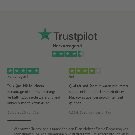
Hervorragend
Hervorragend
Gut
He
Tolle Qualität bei einem
Qualität und Kontakt waren wie immer
Er
hervorragenden Preis-Leistungs-
super. Leider hat die Lieferzeit dieses
sa
Verhältnis. Schnelle Lieferung und
Mal etwas über der gewohnten Zeit
Ih
unkomplizierte Abwicklung.
gelegen. ...
wie
25.05.2026
von Alain
02.04.2026
von Gerry Flick
29
Wir nutzen Trustpilot als unabhängigen Dienstleister für die Einholung von
Bewertungen. Welche Maßnahmen Trustpilot trifft, um sicherzustellen, dass