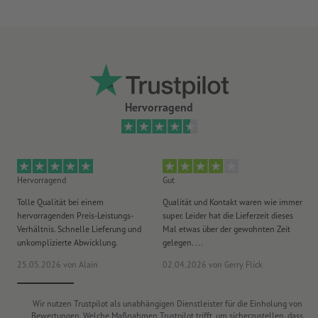
Hervorragend
Hervorragend
Gut
He
Tolle Qualität bei einem
Qualität und Kontakt waren wie immer
Er
hervorragenden Preis-Leistungs-
super. Leider hat die Lieferzeit dieses
sa
Verhältnis. Schnelle Lieferung und
Mal etwas über der gewohnten Zeit
Ih
unkomplizierte Abwicklung.
gelegen. ...
wie
25.05.2026
von Alain
02.04.2026
von Gerry Flick
29
Wir nutzen Trustpilot als unabhängigen Dienstleister für die Einholung von
Bewertungen. Welche Maßnahmen Trustpilot trifft, um sicherzustellen, dass