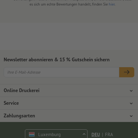
es sich um echte Bewertungen handelt, finden Sie
hier
.
Newsletter abonnieren & 15 % Gutschein sichern
Online Druckerei
Über Onlineprinters
Service
Presse
Zahlungsarten
Zahlungsarten
Jobs & Karriere
Versand
Vorkasse
Luxemburg
DEU
|
FRA
Umweltschutz
Reklamation