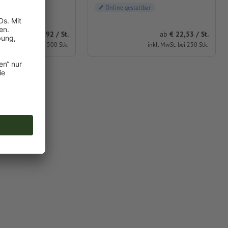
ltbar
Online gestaltbar
ab
€ 11,92 / St.
ab
€ 22,53 / St.
inkl. MwSt. bei 500 Stk.
inkl. MwSt. bei 250 Stk.