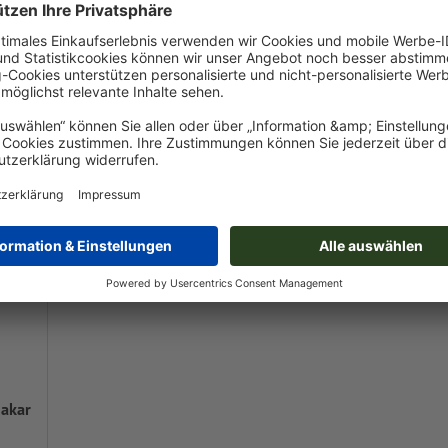
Online gesta
ab
€ 13,96 / St.
 / St.
inkl. MwSt. bei 500 Stk.
00 Stk.
Dakar