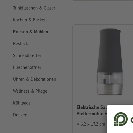
Trinkflaschen & Gläser
Kochen & Backen
Pressen & Mühlen
Besteck
Schneidbretter
Flaschenöffner
Uhren & Dekorationen
Wellness & Pflege
Kühlpads
Elektrische Salz- und
Pfeffermühle Elgin
Decken
⌀ 6,2 x 17,2 cm