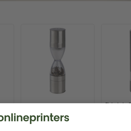
Elektrische 
Salz- / Pfeffermühle Rom
Tamworth
⌀ 5,2 x 22,0 cm
⌀ 5,2 x 22,3 