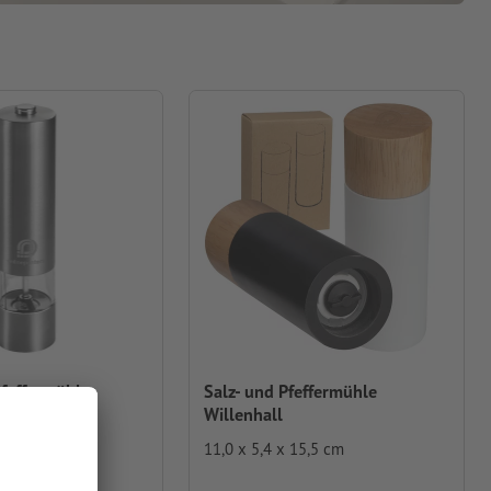
Pfeffermühle
Salz- und Pfeffermühle
Willenhall
cm
11,0 x 5,4 x 15,5 cm