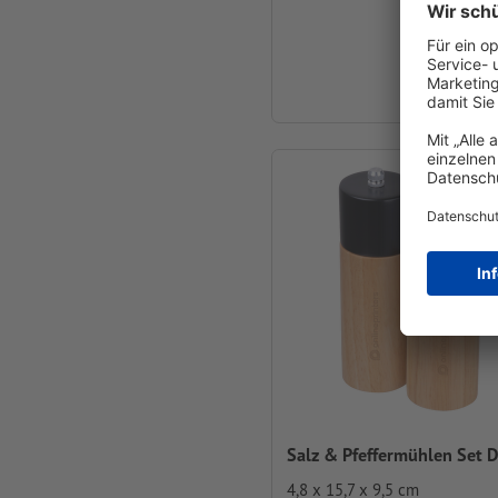
ab
€ 17,51
inkl. MwSt. bei 5
Salz & Pfeffermühlen Set 
4,8 x 15,7 x 9,5 cm